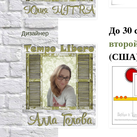
До 30 
Дизайнер
второ
(США