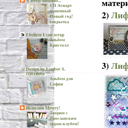
матери
A lovely moment...
СП Агиарт
душевный
2)
Лиф
Новый год!
открытка
I believe I can scrap
Альбом
Кристалл
3)
Лиф
Design by Lyubov S.
Gavrilova
Альбом для
Софии
Исполни Мечту!
Творим с
Ярославским
скрап-клубом!