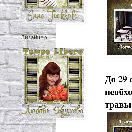
Дизайнер
До 29 
необх
травы