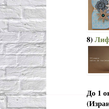
8)
Лиф
До 1 
(Изра