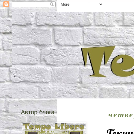
Автор блога
четве
Текущ