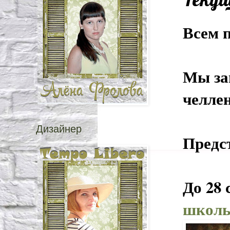
Всем п
Мы за
челлен
Дизайнер
Предс
До 28 
школь