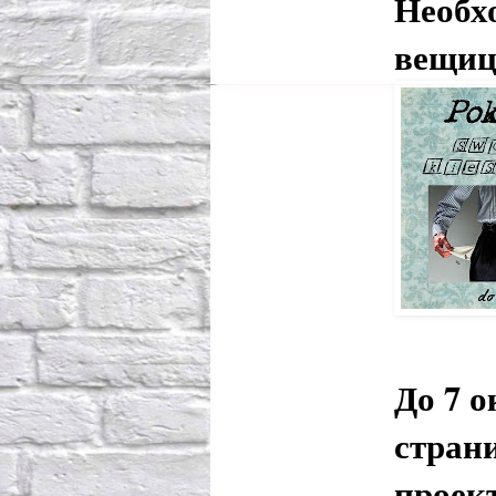
Необх
вещиц
До 7 
стран
проек