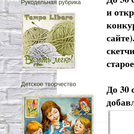
Рукодельная рубрика
и отк
конкур
сайте)
скетчи
старо
Детское творчество
До 30 
добав