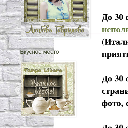
До 30 
испол
(Итали
приятн
Вкусное место
До 30 
страни
фото,
До 30