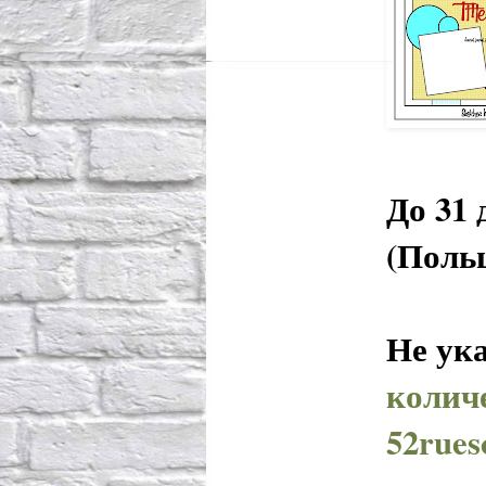
До 31
(Поль
Не ук
колич
52rues