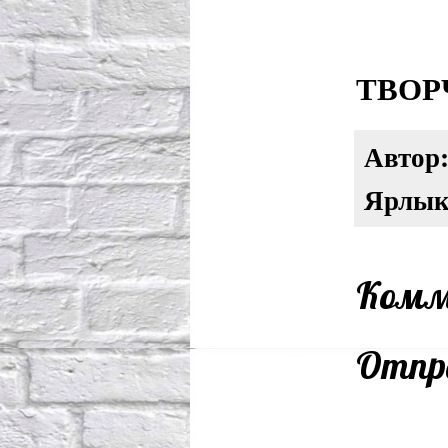
ТВОР
Автор
Ярлы
Комм
Отпр