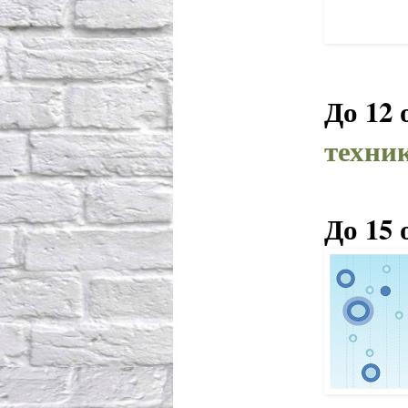
До 12
техни
До 15