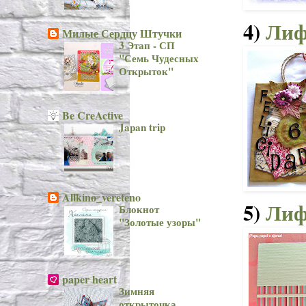
4)
Лиф
Милые Сердцу Штучки
3 Этап - СП
"Семь Чудесных
Открыток"
Be CreActive
Japan trip
Allkino_vereteno
5)
Лиф
Блокнот
"Золотые узоры"
paper heart
Зимняя
открыточка