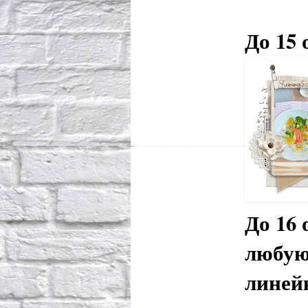
До 15
До 16
любую
линей